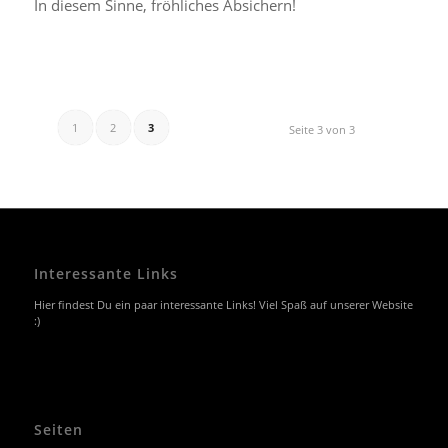
In diesem Sinne, fröhliches Absichern!
1
2
3
Seite 3 von 3
Interessante Links
Hier findest Du ein paar interessante Links! Viel Spaß auf unserer Website
:)
Seiten