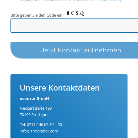
Bitte
Bitte geben Sie den Code ein:
lasse
dieses
Feld
leer.
Unsere Kontaktdaten
econsor GmbH
Neckarstraße 193
70190 Stuttgart
Tel: 0711 / 46 05 89 – 50
info@shoplabor.com