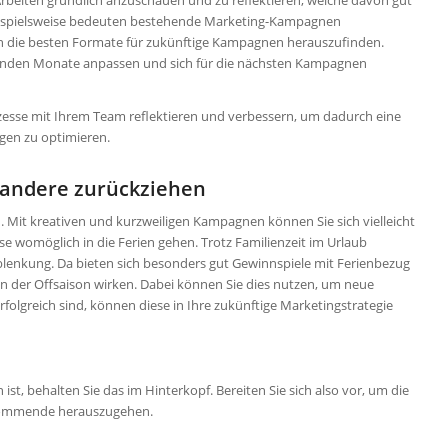
 Arbeiten gründlich anzuschauen und zu reflektieren, welche davon gut
beispielsweise bedeuten bestehende Marketing-Kampagnen
 die besten Formate für zukünftige Kampagnen herauszufinden.
lgenden Monate anpassen und sich für die nächsten Kampagnen
esse mit Ihrem Team reflektieren und verbessern, um dadurch eine
gen zu optimieren.
 andere zurückziehen
. Mit kreativen und kurzweiligen Kampagnen können Sie sich vielleicht
e womöglich in die Ferien gehen. Trotz Familienzeit im Urlaub
blenkung. Da bieten sich besonders gut Gewinnspiele mit Ferienbezug
n der Offsaison wirken. Dabei können Sie dies nutzen, um neue
folgreich sind, können diese in Ihre zukünftige Marketingstrategie
ist, behalten Sie das im Hinterkopf. Bereiten Sie sich also vor, um die
s Kommende herauszugehen.