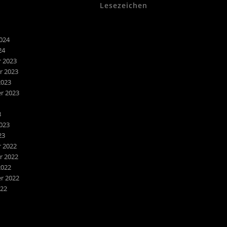
Lesezeichen
024
24
 2023
 2023
2023
r 2023
3
023
23
 2022
 2022
2022
r 2022
022