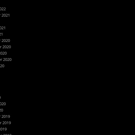
022
 2021
1
021
21
 2020
 2020
2020
r 2020
020
0
020
20
 2019
 2019
2019