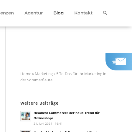
renzen
Agentur
Blog
Kontakt
Home
»
Marketing
»
5 To-Dos für Ihr Marketing in
der Sommerflaute
Weitere Beiträge
Headless Commerce: Der neue Trend für
Onlineshops
21. Juni 2024 - 16:41