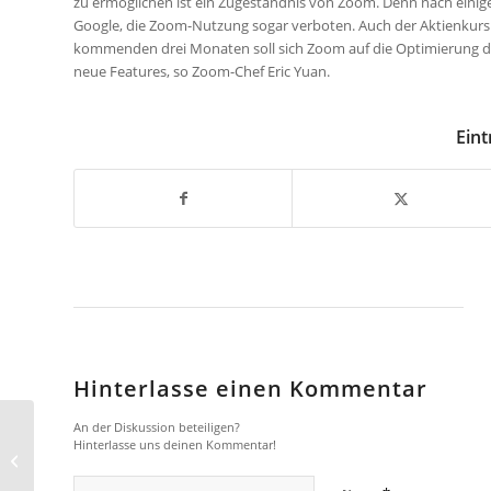
zu ermöglichen ist ein Zugeständnis von Zoom. Denn nach einig
Google, die Zoom-Nutzung sogar verboten. Auch der Aktienkurs 
kommenden drei Monaten soll sich Zoom auf die Optimierung der
neue Features, so Zoom-Chef Eric Yuan.
Eint
Hinterlasse einen Kommentar
An der Diskussion beteiligen?
Kunst der Zukunft –
Hinterlasse uns deinen Kommentar!
Künstliche Intelligenz
trifft auf Urban Art