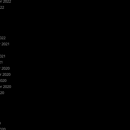
r 2022
022
022
 2021
1
021
21
 2020
 2020
2020
r 2020
020
0
020