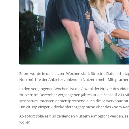
Zoom wurde in den letzten Wochen stark für seine Datenschutzpra
Nun möchte der Anbieter zahlenden Nutzern mehr Mitspracherec
In den vergangenen Wochen, ist die Anzahl der Nutzer des Video
Nutzern im Dezember vergangenen Jahres ist die Zahl auf 200 M
Wachstum, mussten demensprechend auch die Serverkapazitäten 
Umleitung einiger Videokonferenzgespräche über das Zoom-Rechen
Ab sofort solle es nun zahlenden Nutzern ermöglicht werden, se
wollen.