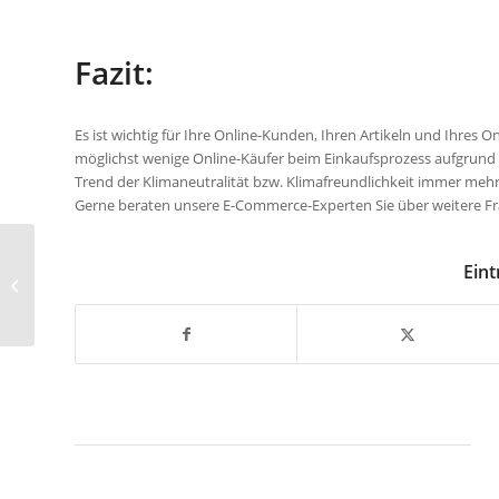
Fazit:
Es ist wichtig für Ihre Online-Kunden, Ihren Artikeln und Ihre
möglichst wenige Online-Käufer beim Einkaufsprozess aufgrun
Trend der Klimaneutralität bzw. Klimafreundlichkeit immer mehr
Gerne beraten unsere E-Commerce-Experten Sie über weitere F
Sicherheitsupdates |
Eint
Warum regelmäßige
Updates wichtig sind