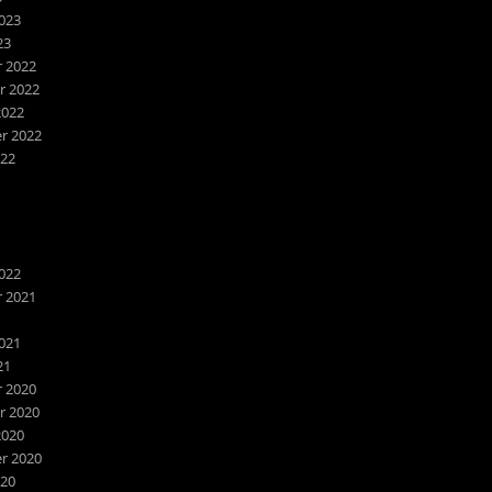
023
23
 2022
 2022
2022
r 2022
022
022
 2021
1
021
21
 2020
 2020
2020
r 2020
020