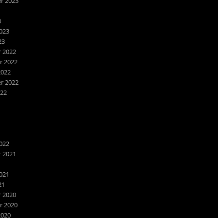
r 2023
3
023
23
 2022
 2022
2022
r 2022
022
022
 2021
1
021
21
 2020
 2020
2020