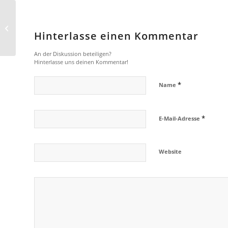
Black-Friday steht in
den Startlöchern und
Hinterlasse einen Kommentar
‚Generation Z‘ ist ganz...
An der Diskussion beteiligen?
Hinterlasse uns deinen Kommentar!
*
Name
*
E-Mail-Adresse
Website