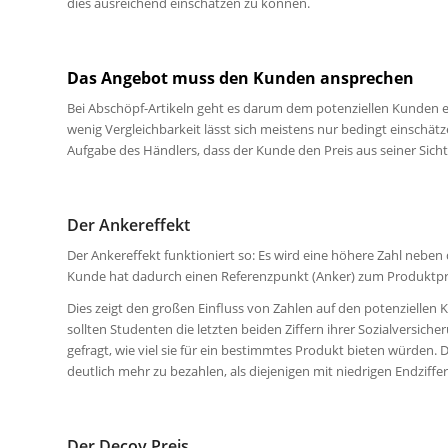
dies ausreichend einschätzen zu können.
Das Angebot muss den Kunden ansprechen
Bei Abschöpf-Artikeln geht es darum dem potenziellen Kunden ei
wenig Vergleichbarkeit lässt sich meistens nur bedingt einschätze
Aufgabe des Händlers, dass der Kunde den Preis aus seiner Sich
Der Ankereffekt
Der Ankereffekt funktioniert so: Es wird eine höhere Zahl neben d
Kunde hat dadurch einen Referenzpunkt (Anker) zum Produktpreis.
Dies zeigt den großen Einfluss von Zahlen auf den potenziellen
sollten Studenten die letzten beiden Ziffern ihrer Sozialversic
gefragt, wie viel sie für ein bestimmtes Produkt bieten würden. 
deutlich mehr zu bezahlen, als diejenigen mit niedrigen Endziffer
Der Decoy Preis