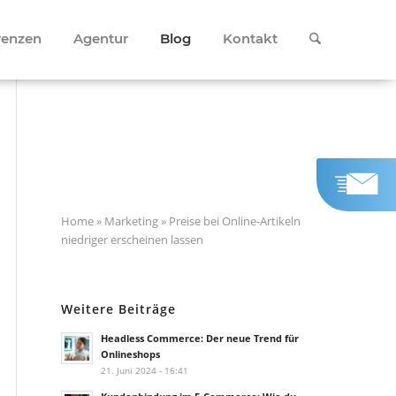
renzen
Agentur
Blog
Kontakt
Home
»
Marketing
»
Preise bei Online-Artikeln
niedriger erscheinen lassen
Weitere Beiträge
Headless Commerce: Der neue Trend für
Onlineshops
21. Juni 2024 - 16:41