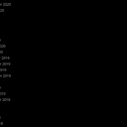
r 2020
020
0
020
20
 2019
 2019
2019
r 2019
9
019
 2018
8
18