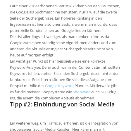
Laut einer 2019 erhobenen Statistik klicken von den Deutschen,
die Google als Suchmaschine
benutzen, nur
1
%
auf die zweite
Seite der Suchergebnisse. Ein höheres Ranking in den
Ergebnissen ist hier also unerlässlich, wenn man möchte, dass
potenzielle
Kunden einen auf Google finden können.
Dies ist allerdings schwierige
r, a
ls man denken könnte, da
Google zum einen ständig seine Algorithmen ändert und zum
anderen die Aktualisierung der Suchergebnisseite nicht von
heute auf morgen erfolgt.
Ein wichtiger Punkt ist hier beispielsweise eine korrekte
Keyword-Analyse. Denn auch wenn der Content stimmt, sollten
Keywords
fehlen, stehen
Sie in den Suchergebnissen hinter der
Konkurrenz. Erleichtern können Sie sich diese Aufgabe zum
Beispiel
mithilfe
des
Google Keyword
Planner
. Mittlerweile gibt
es für die meisten Shopsysteme wie
Shopware
auch
SEO-Plug-
ins
, die einem die komplexen Abläufe abnehmen.
Tipp #2: Einbindung von Social Media
Ein weiterer
weg, um
Traffic zu erhöhe
n, i
st die Integration von
shopeigenen
Social-Media-Kanälen. Hier kann man mit