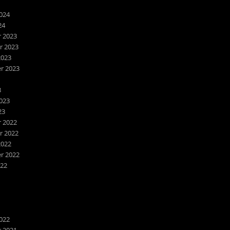
024
24
 2023
 2023
2023
r 2023
3
023
23
 2022
 2022
2022
r 2022
022
022