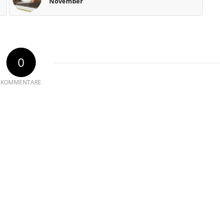
November
0
KOMMENTARE