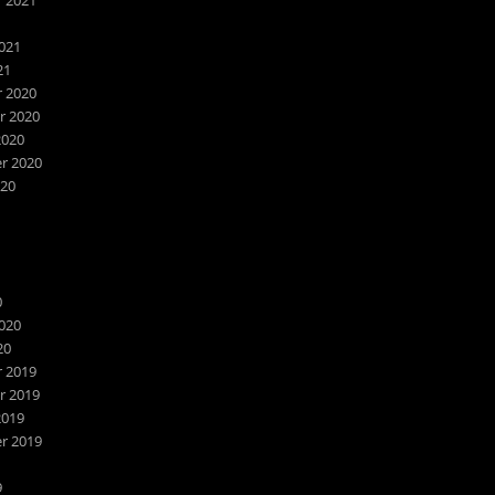
 2021
1
021
21
 2020
 2020
2020
r 2020
020
0
020
20
 2019
 2019
2019
r 2019
9