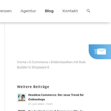
renzen
Agentur
Blog
Kontakt
Home
»
E-Commerce
»
Erlebniswelten mit Rule
Builder in Shopware 6
Weitere Beiträge
Headless Commerce: Der neue Trend für
Onlineshops
21. Juni 2024 - 16:41